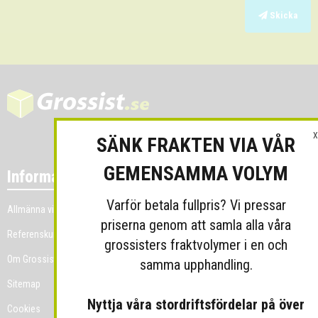
Skicka
X
SÄNK FRAKTEN VIA VÅR
GEMENSAMMA VOLYM
Information
Varför betala fullpris? Vi pressar
Allmänna villkor
priserna genom att samla alla våra
Referenskunder
grossisters fraktvolymer i en och
Om Grossist.se
samma upphandling.
Sitemap
Nyttja våra stordriftsfördelar på över
Cookies