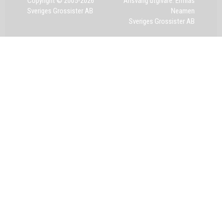
Copyright © 2005-2026
Ansvarig utgivare: Ermias
Sveriges Grossister AB
Neamen
Sveriges Grossister AB