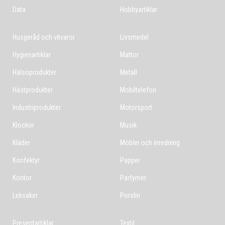
Data
Hobbyartiklar
Husgeråd och vitvaror
Livsmedel
Hygienartiklar
Mattor
Hälsoprodukter
Metall
Hästprodukter
Mobiltelefon
Industriprodukter
Motorsport
Klockor
Musik
Kläder
Möbler och inredning
Konfektyr
Papper
Kontor
Parfymer
Leksaker
Porslin
Presentartiklar
Textil