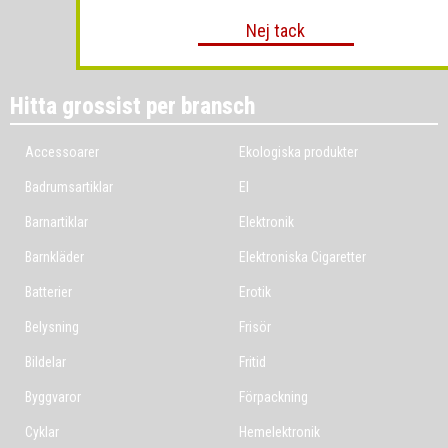
Nej tack
Hitta grossist per bransch
Accessoarer
Ekologiska produkter
Badrumsartiklar
El
Barnartiklar
Elektronik
Barnkläder
Elektroniska Cigaretter
Batterier
Erotik
Belysning
Frisör
Bildelar
Fritid
Byggvaror
Förpackning
Cyklar
Hemelektronik