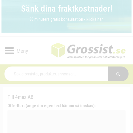
Sänk dina fraktkostnader!
30 minuters gratis konsultation - klicka här!
Toggle
navigation
Till 4max AB
Offerttext (ange din egen text här om så önskas):