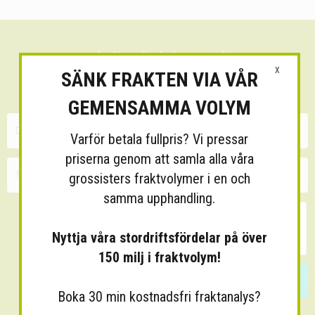
Sänk dina fraktkostnader!
X
SÄNK FRAKTEN VIA VÅR
30 minuters kostnadsfri konsultation
GEMENSAMMA VOLYM
Varför betala fullpris? Vi pressar
priserna genom att samla alla våra
grossisters fraktvolymer i en och
samma upphandling.
Nyttja våra stordriftsfördelar på över
150 milj i fraktvolym!
Skicka
Boka 30 min kostnadsfri fraktanalys?