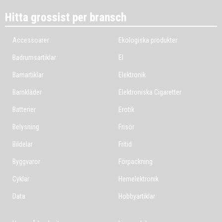
Hitta grossist per bransch
Accessoarer
Ekologiska produkter
Badrumsartiklar
El
Barnartiklar
Elektronik
Barnkläder
Elektroniska Cigaretter
Batterier
Erotik
Belysning
Frisör
Bildelar
Fritid
Byggvaror
Förpackning
Cyklar
Hemelektronik
Data
Hobbyartiklar