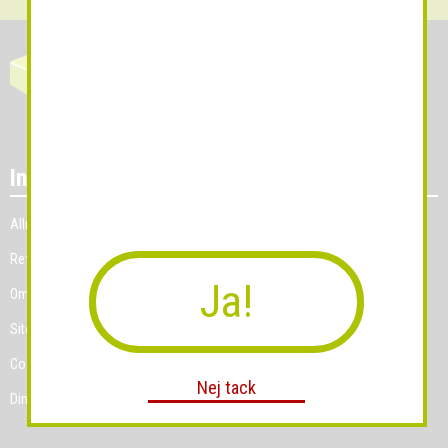
Information
Allmänna villkor
Referenskunder
Ja!
Om Grossist.se
Sitemap
Cookies
Nej tack
Dina Cookie-prefenser