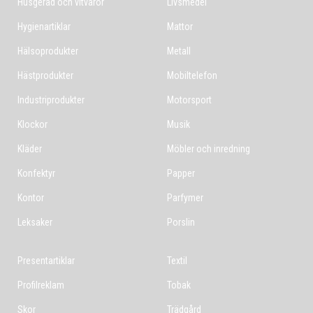
Husgeråd och vitvaror
Livsmedel
Hygienartiklar
Mattor
Hälsoprodukter
Metall
Hästprodukter
Mobiltelefon
Industriprodukter
Motorsport
Klockor
Musik
Kläder
Möbler och inredning
Konfektyr
Papper
Kontor
Parfymer
Leksaker
Porslin
Presentartiklar
Textil
Profilreklam
Tobak
Skor
Trädgård