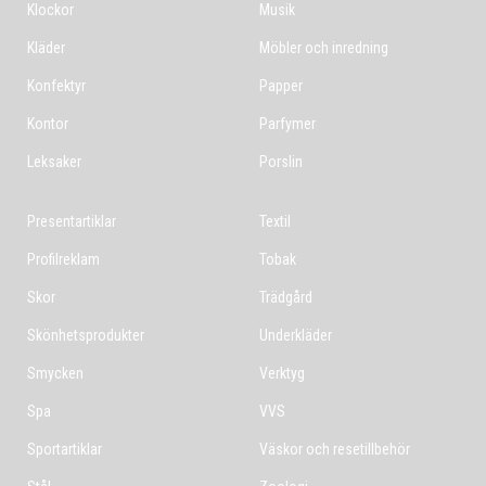
Klockor
Musik
Kläder
Möbler och inredning
Konfektyr
Papper
Kontor
Parfymer
Leksaker
Porslin
Presentartiklar
Textil
Profilreklam
Tobak
Skor
Trädgård
Skönhetsprodukter
Underkläder
Smycken
Verktyg
Spa
VVS
Sportartiklar
Väskor och resetillbehör