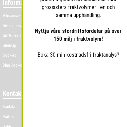
Information
grossisters fraktvolymer i en och
samma upphandling.
Allmänna villkor
Referenskunder
Nyttja våra stordriftsfördelar på över
Om Grossist.se
150 milj i fraktvolym!
Sitemap
Boka 30 min kostnadsfri fraktanalys?
Cookies
Dina Cookie-prefenser
Kontakt
Kontakt
Partner
Jobb