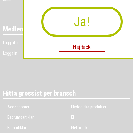
Ja!
Medlemmar
Lägg till din grossistverksamhet
Nej tack
Logga in
Hitta grossist per bransch
Accessoarer
Ekologiska produkter
Badrumsartiklar
El
Barnartiklar
Elektronik