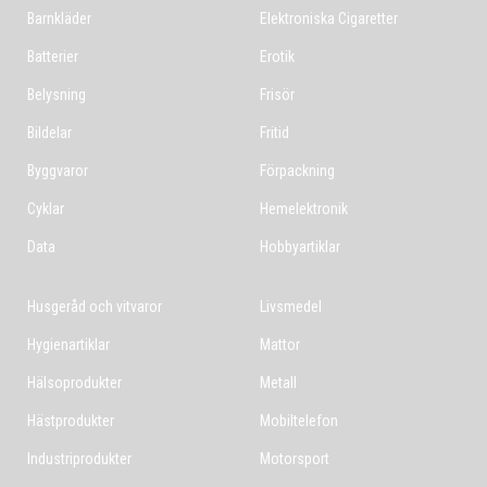
Barnkläder
Elektroniska Cigaretter
Batterier
Erotik
Belysning
Frisör
Bildelar
Fritid
Byggvaror
Förpackning
Cyklar
Hemelektronik
Data
Hobbyartiklar
Husgeråd och vitvaror
Livsmedel
Hygienartiklar
Mattor
Hälsoprodukter
Metall
Hästprodukter
Mobiltelefon
Industriprodukter
Motorsport