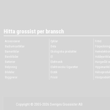
Hitta grossist per bransch
Accessoarer
Cyklar
Fritid
Badrumsartiklar
Data
Förpacknin
Barnartiklar
Ekologiska produkter
Hemelektron
Barnkläder
El
Hobbyartikla
Batterier
Elektronik
Husgeråd oc
Belysning
Elektroniska Cigaretter
Hygienartikl
Bildelar
Erotik
Hälsoproduk
Byggvaror
Frisör
Hästprodukt
Copyright © 2005-2026 Sveriges Grossister AB