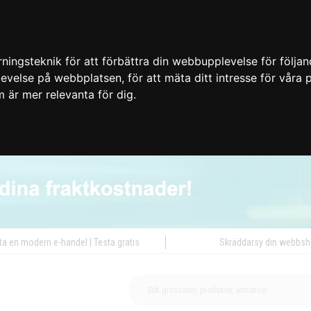
ingsteknik för att förbättra din webbupplevelse för följa
plevelse på webbplatsen
,
för att mäta ditt intresse för våra
m är mer relevanta för dig
.
ta en modern e-handel | Testa gratis
Skräddarsy din webbs