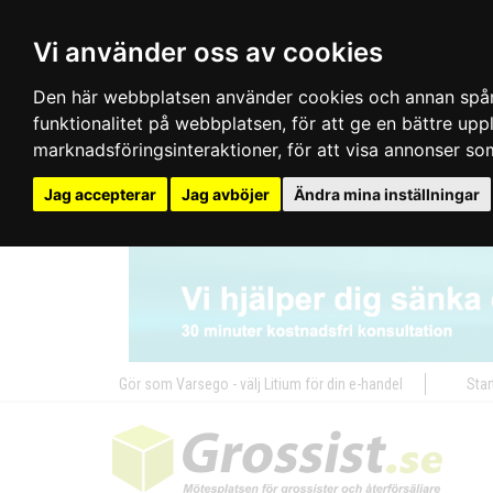
Vi använder oss av cookies
Den här webbplatsen använder cookies och annan spårn
funktionalitet på webbplatsen
,
för att ge en bättre up
marknadsföringsinteraktioner
,
för att visa annonser so
Jag accepterar
Jag avböjer
Ändra mina inställningar
Gör som Varsego - välj Litium för din e-handel
Star