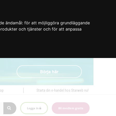
nde ändamål:
för att möjliggöra grundläggande
 produkter och tjänster och för att anpassa
hop
Starta din e-handel hos Starweb nu!
Logga in
Bli medlem gratis