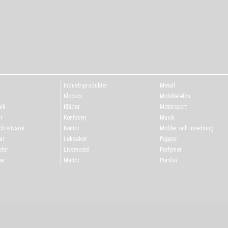
Industriprodukter
Metall
g
Klockor
Mobiltelefon
ik
Kläder
Motorsport
r
Konfektyr
Musik
h vitvaror
Kontor
Möbler och inredning
ar
Leksaker
Papper
ter
Livsmedel
Parfymer
er
Mattor
Porslin