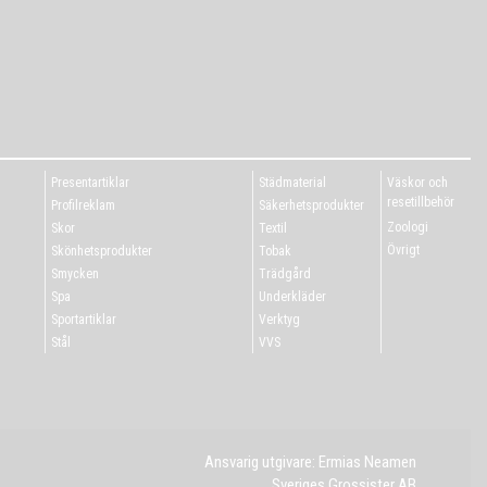
Presentartiklar
Städmaterial
Väskor och
resetillbehör
Profilreklam
Säkerhetsprodukter
Zoologi
Skor
Textil
Övrigt
Skönhetsprodukter
Tobak
Smycken
Trädgård
Spa
Underkläder
Sportartiklar
Verktyg
Stål
VVS
Ansvarig utgivare: Ermias Neamen
Sveriges Grossister AB