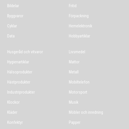
Bildelar
Fritid
Byggvaror
Förpackning
Cyklar
Hemelektronik
Data
Hobbyartiklar
Husgeråd och vitvaror
Livsmedel
Hygienartiklar
Mattor
Hälsoprodukter
Metall
Hästprodukter
Mobiltelefon
Industriprodukter
Motorsport
Klockor
Musik
Kläder
Möbler och inredning
Konfektyr
Papper