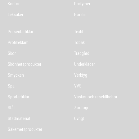
Kontor
Parfymer
Leksaker
Porslin
Presentartiklar
Textil
Profilreklam
Tobak
Skor
Trädgård
Skönhetsprodukter
Underkläder
Smycken
Verktyg
Spa
VVS
Sportartiklar
Väskor och resetillbehör
Stål
Zoologi
Städmaterial
Övrigt
Säkerhetsprodukter