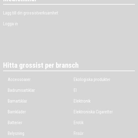
Lägg till din grossistverksamhet
Logga in
Hitta grossist per bransch
Accessoarer
Ekologiska produkter
Badrumsartiklar
El
Barnartiklar
Elektronik
Barnkläder
Elektroniska Cigaretter
Batterier
Erotik
Belysning
Frisör