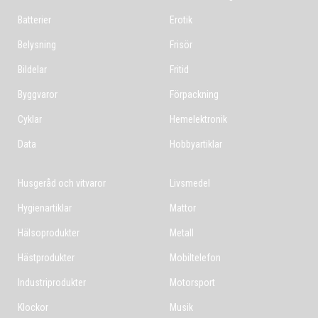
Batterier
Erotik
Belysning
Frisör
Bildelar
Fritid
Byggvaror
Förpackning
Cyklar
Hemelektronik
Data
Hobbyartiklar
Husgeråd och vitvaror
Livsmedel
Hygienartiklar
Mattor
Hälsoprodukter
Metall
Hästprodukter
Mobiltelefon
Industriprodukter
Motorsport
Klockor
Musik