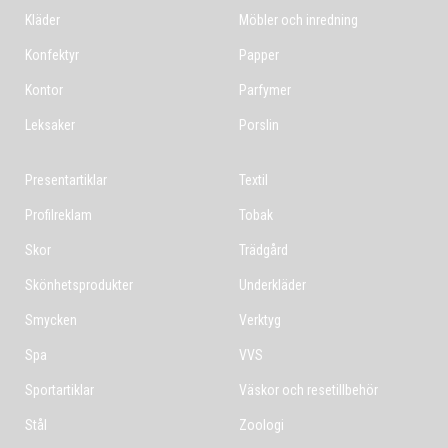
Kläder
Möbler och inredning
Konfektyr
Papper
Kontor
Parfymer
Leksaker
Porslin
Presentartiklar
Textil
Profilreklam
Tobak
Skor
Trädgård
Skönhetsprodukter
Underkläder
Smycken
Verktyg
Spa
VVS
Sportartiklar
Väskor och resetillbehör
Stål
Zoologi