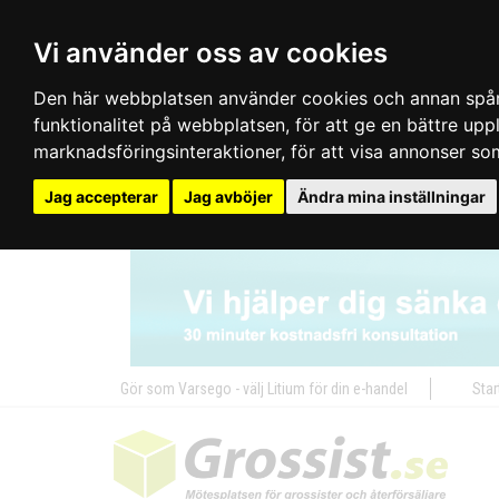
Vi använder oss av cookies
Den här webbplatsen använder cookies och annan spårn
funktionalitet på webbplatsen
,
för att ge en bättre up
marknadsföringsinteraktioner
,
för att visa annonser so
Jag accepterar
Jag avböjer
Ändra mina inställningar
Gör som Varsego - välj Litium för din e-handel
Star