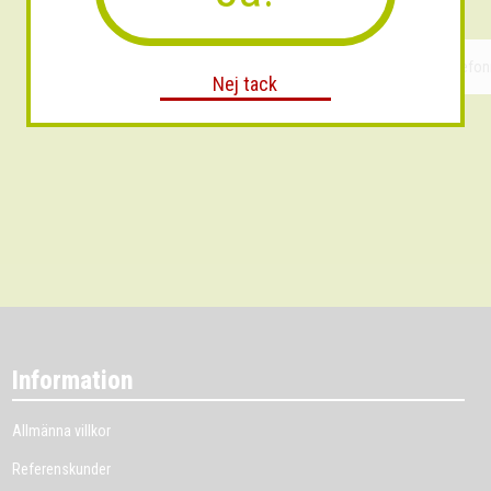
Nej tack
Information
Allmänna villkor
Referenskunder