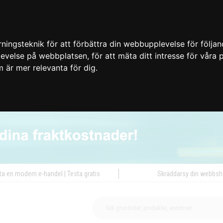
ingsteknik för att förbättra din webbupplevelse för följa
plevelse på webbplatsen
,
för att mäta ditt intresse för våra
m är mer relevanta för dig
.
ta en modern e-handel | Testa gratis
Skräddarsy din webbs