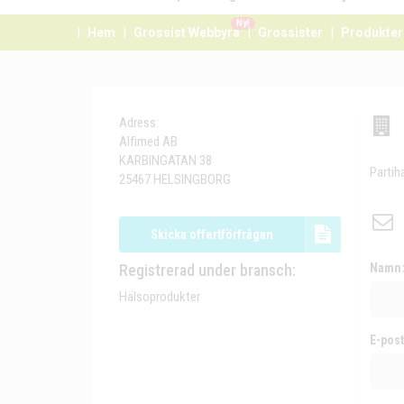
Ny!
Hem
Grossist Webbyrå
Grossister
Produkter
Adress:
Alfimed AB
KARBINGATAN 38
Partih
25467 HELSINGBORG
Skicka offertförfrågan
Registrerad under bransch:
Namn
Hälsoprodukter
E-post