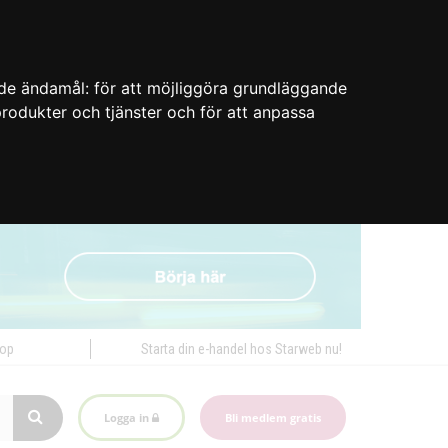
nde ändamål:
för att möjliggöra grundläggande
 produkter och tjänster och för att anpassa
hop
Starta din e-handel hos Starweb nu!
Logga in
Bli medlem gratis