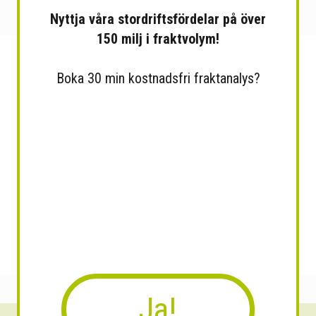
Nyttja våra stordriftsfördelar på över
150 milj i fraktvolym!
Boka 30 min kostnadsfri fraktanalys?
Ja!