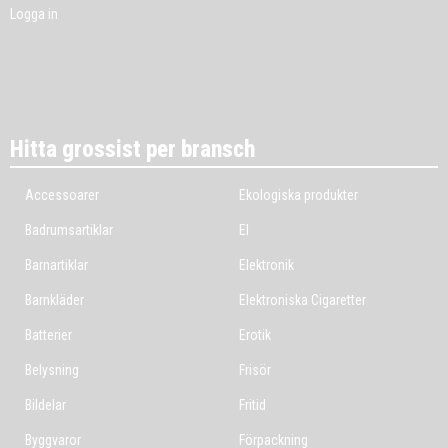
Logga in
Hitta grossist per bransch
Accessoarer
Ekologiska produkter
Badrumsartiklar
El
Barnartiklar
Elektronik
Barnkläder
Elektroniska Cigaretter
Batterier
Erotik
Belysning
Frisör
Bildelar
Fritid
Byggvaror
Förpackning