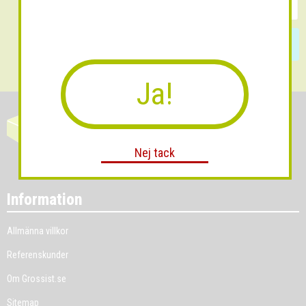
Skicka
Ja!
Nej tack
Information
Allmänna villkor
Referenskunder
Om Grossist.se
Sitemap