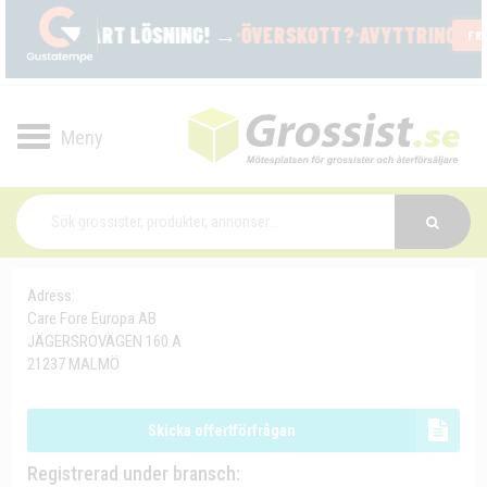
Toggle
navigation
Adress:
Care Fore Europa AB
JÄGERSROVÄGEN 160 A
21237 MALMÖ
Skicka offertförfrågan
Registrerad under bransch: