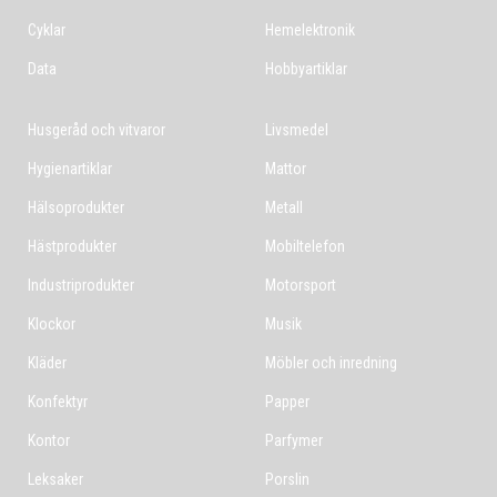
Cyklar
Hemelektronik
Data
Hobbyartiklar
Husgeråd och vitvaror
Livsmedel
Hygienartiklar
Mattor
Hälsoprodukter
Metall
Hästprodukter
Mobiltelefon
Industriprodukter
Motorsport
Klockor
Musik
Kläder
Möbler och inredning
Konfektyr
Papper
Kontor
Parfymer
Leksaker
Porslin