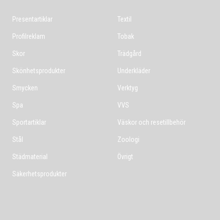
Presentartiklar
Textil
Profilreklam
Tobak
Skor
Trädgård
Skönhetsprodukter
Underkläder
Smycken
Verktyg
Spa
VVS
Sportartiklar
Väskor och resetillbehör
Stål
Zoologi
Städmaterial
Övrigt
Säkerhetsprodukter