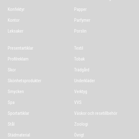
Konfektyr
Papper
Kontor
Parfymer
Leksaker
Porslin
Presentartiklar
Textil
Profilreklam
Tobak
Skor
Trädgård
Skönhetsprodukter
Underkläder
Smycken
Verktyg
Spa
VVS
Sportartiklar
Väskor och resetillbehör
Stål
Zoologi
Städmaterial
Övrigt