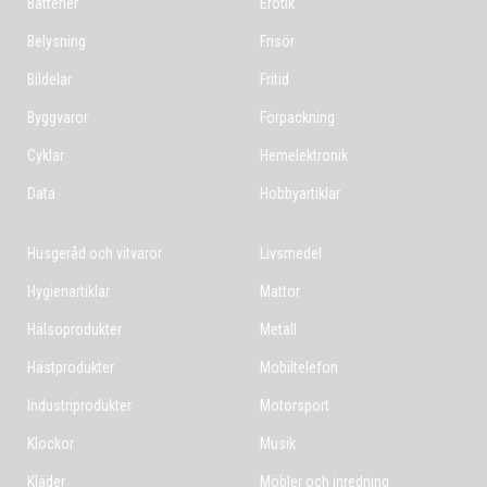
Batterier
Erotik
Belysning
Frisör
Bildelar
Fritid
Byggvaror
Förpackning
Cyklar
Hemelektronik
Data
Hobbyartiklar
Husgeråd och vitvaror
Livsmedel
Hygienartiklar
Mattor
Hälsoprodukter
Metall
Hästprodukter
Mobiltelefon
Industriprodukter
Motorsport
Klockor
Musik
Kläder
Möbler och inredning