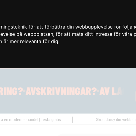
ingsteknik för att förbättra din webbupplevelse för följa
plevelse på webbplatsen
,
för att mäta ditt intresse för våra
m är mer relevanta för dig
.
ta en modern e-handel | Testa gratis
Skräddarsy din webbs