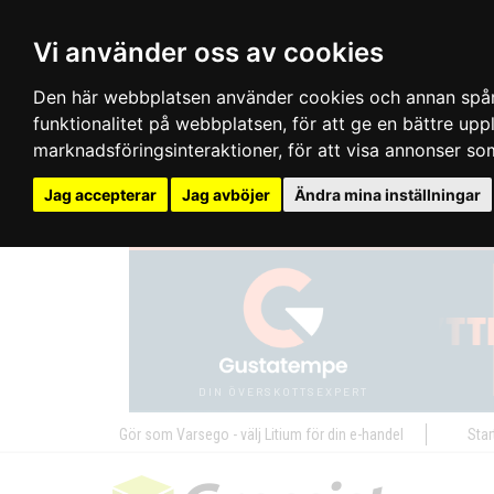
Vi använder oss av cookies
Den här webbplatsen använder cookies och annan spårn
funktionalitet på webbplatsen
,
för att ge en bättre up
marknadsföringsinteraktioner
,
för att visa annonser so
Jag accepterar
Jag avböjer
Ändra mina inställningar
Gör som Varsego - välj Litium för din e-handel
Star