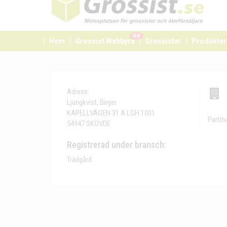
Ny!
Hem
Grossist Webbyrå
Grossister
Produkter
Adress:
Ljungkvist, Birger
KAPELLVÄGEN 31 A LGH 1001
Partih
54947 SKÖVDE
Registrerad under bransch:
Trädgård