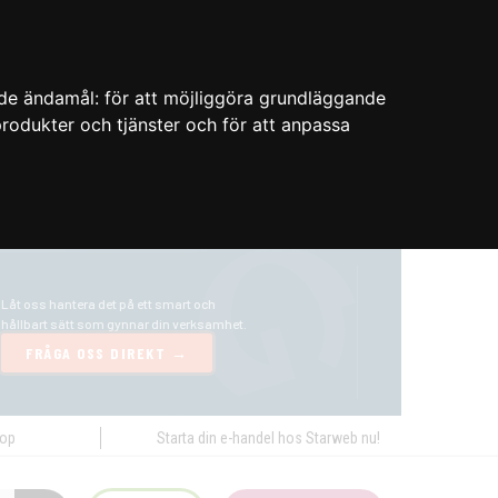
nde ändamål:
för att möjliggöra grundläggande
 produkter och tjänster och för att anpassa
hop
Starta din e-handel hos Starweb nu!