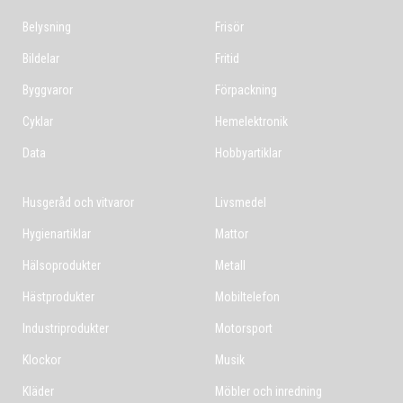
Belysning
Frisör
Bildelar
Fritid
Byggvaror
Förpackning
Cyklar
Hemelektronik
Data
Hobbyartiklar
Husgeråd och vitvaror
Livsmedel
Hygienartiklar
Mattor
Hälsoprodukter
Metall
Hästprodukter
Mobiltelefon
Industriprodukter
Motorsport
Klockor
Musik
Kläder
Möbler och inredning