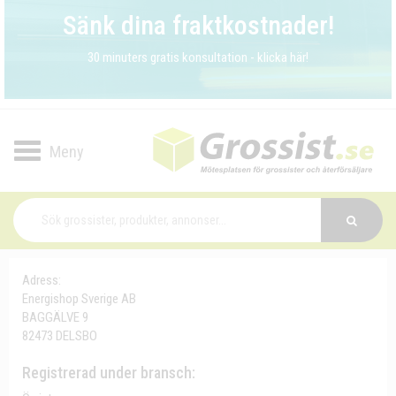
Sänk dina fraktkostnader!
30 minuters gratis konsultation - klicka här!
Toggle
navigation
Adress:
Energishop Sverige AB
BAGGÄLVE 9
82473 DELSBO
Registrerad under bransch: