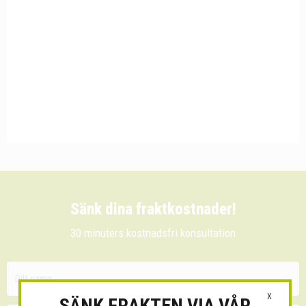
Sänk dina fraktkostnader!
30 minuters kostnadsfri konsultation
X
SÄNK FRAKTEN VIA VÅR