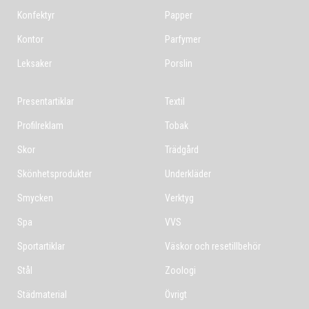
Konfektyr
Papper
Kontor
Parfymer
Leksaker
Porslin
Presentartiklar
Textil
Profilreklam
Tobak
Skor
Trädgård
Skönhetsprodukter
Underkläder
Smycken
Verktyg
Spa
VVS
Sportartiklar
Väskor och resetillbehör
Stål
Zoologi
Städmaterial
Övrigt