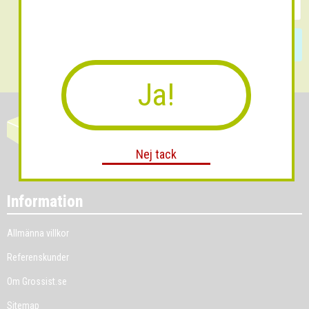
Skicka
Ja!
Nej tack
Information
Allmänna villkor
Referenskunder
Om Grossist.se
Sitemap