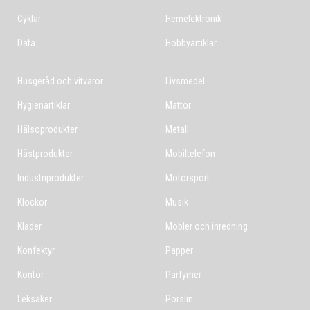
Cyklar
Hemelektronik
Data
Hobbyartiklar
Husgeråd och vitvaror
Livsmedel
Hygienartiklar
Mattor
Hälsoprodukter
Metall
Hästprodukter
Mobiltelefon
Industriprodukter
Motorsport
Klockor
Musik
Kläder
Möbler och inredning
Konfektyr
Papper
Kontor
Parfymer
Leksaker
Porslin