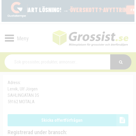
Toggle
navigation
Adress:
Lervik, Ulf Jörgen
SAHLINGATAN 35
59162 MOTALA
Skicka offertförfrågan
Registrerad under bransch: