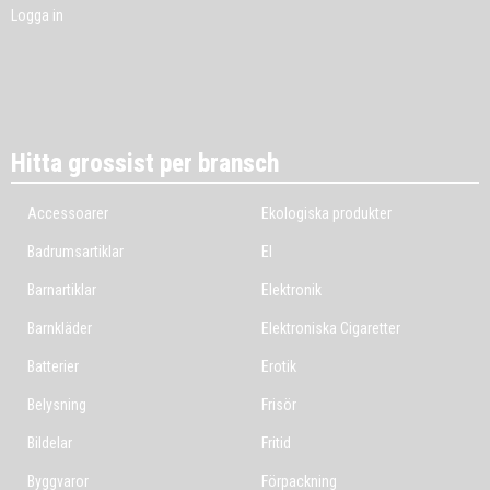
Logga in
Hitta grossist per bransch
Accessoarer
Ekologiska produkter
Badrumsartiklar
El
Barnartiklar
Elektronik
Barnkläder
Elektroniska Cigaretter
Batterier
Erotik
Belysning
Frisör
Bildelar
Fritid
Byggvaror
Förpackning