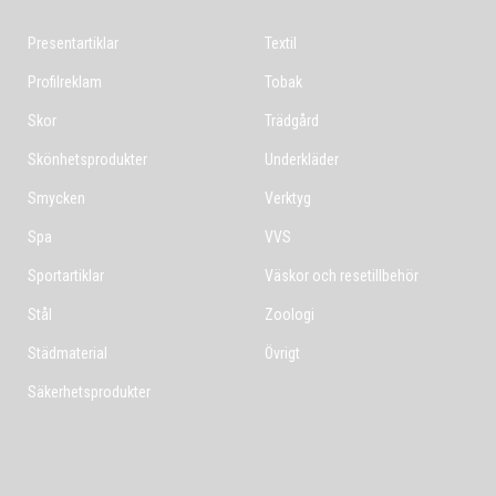
Presentartiklar
Textil
Profilreklam
Tobak
Skor
Trädgård
Skönhetsprodukter
Underkläder
Smycken
Verktyg
Spa
VVS
Sportartiklar
Väskor och resetillbehör
Stål
Zoologi
Städmaterial
Övrigt
Säkerhetsprodukter