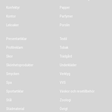
Konfektyr
Papper
Kontor
Parfymer
Leksaker
Porslin
Presentartiklar
Textil
Profilreklam
Tobak
Skor
Trädgård
Skönhetsprodukter
Underkläder
Smycken
Verktyg
Spa
VVS
Sportartiklar
Väskor och resetillbehör
Stål
Zoologi
Städmaterial
Övrigt