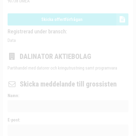
90738 UMEÅ
Skicka offertförfrågan
Registrerad under bransch:
Data
DALINATOR AKTIEBOLAG
Partihandel med datorer och kringutrustning samt programvara
Skicka meddelande till grossisten
Namn:
E-post: