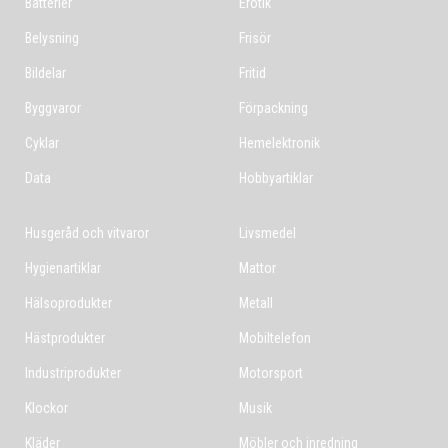
Batterier
Erotik
Belysning
Frisör
Bildelar
Fritid
Byggvaror
Förpackning
Cyklar
Hemelektronik
Data
Hobbyartiklar
Husgeråd och vitvaror
Livsmedel
Hygienartiklar
Mattor
Hälsoprodukter
Metall
Hästprodukter
Mobiltelefon
Industriprodukter
Motorsport
Klockor
Musik
Kläder
Möbler och inredning